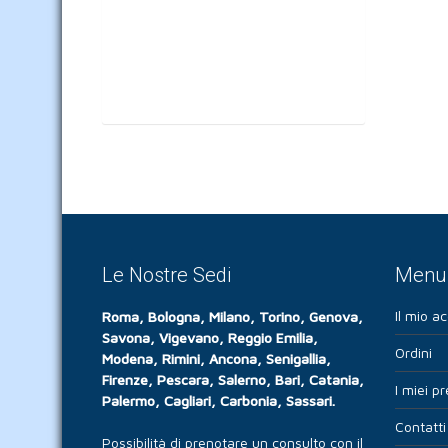
Le Nostre Sedi
Menu 
Il mio a
Roma, Bologna, Milano, Torino, Genova,
Savona, Vigevano, Reggio Emilia,
Ordini
Modena, Rimini, Ancona, Senigallia,
Firenze, Pescara, Salerno, Bari, Catania,
I miei pr
Palermo, Cagliari, Carbonia, Sassari.
Contatti
Possibilità di prenotare un consulto con il