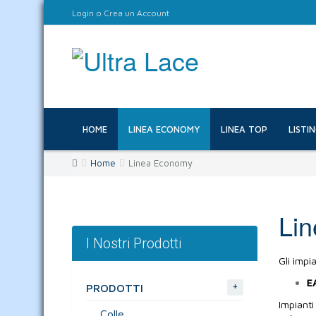
Login
o
Crea un Account
HOME
LINEA ECONOMY
LINEA TOP
LISTI
Home
Linea Economy
Li
I Nostri Prodotti
Gli impia
EA
+
PRODOTTI
Impianti
Colle