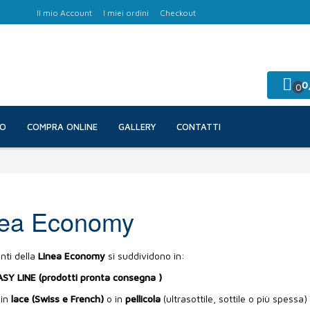
Il mio Account
I miei ordini
Checkout
0
0
NO
COMPRA ONLINE
GALLERY
CONTATTI
nea Economy
nti della
Linea Economy
si suddividono in:
SY LINE (prodotti pronta consegna )
 in
lace (Swiss e French)
o in
pellicola
(ultrasottile, sottile o più spessa