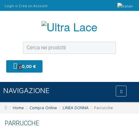
Login
o
Crea un Account
0,00 €
0
NAVIGAZIONE
Home
Compra Online
LINEA DONNA
Parrucche
PARRUCCHE