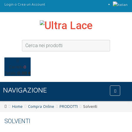
Login
o
Crea un Account
Carrello
0
Totale:
0,00 €
NAVIGAZIONE
Home
Compra Online
PRODOTTI
Solventi
SOLVENTI